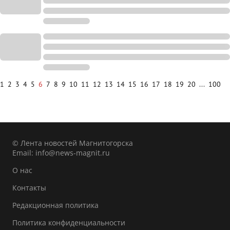
1
2
3
4
5
6
7
8
9
10
11
12
13
14
15
16
17
18
19
20
...
100
© Лента новостей Магнитогорска
Email:
info@news-magnit.ru
О нас
Контакты
Редакционная политика
Политика конфиденциальности