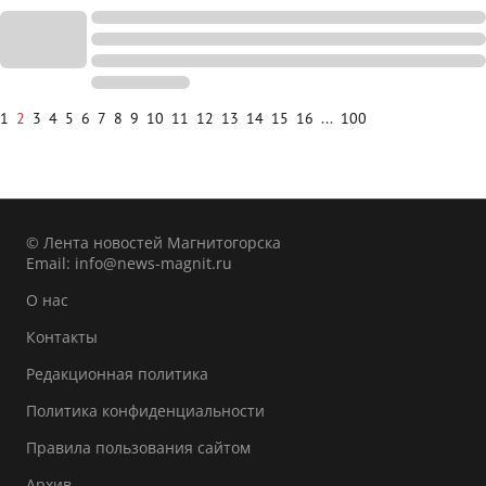
1
2
3
4
5
6
7
8
9
10
11
12
13
14
15
16
...
100
© Лента новостей Магнитогорска
Email:
info@news-magnit.ru
О нас
Контакты
Редакционная политика
Политика конфиденциальности
Правила пользования сайтом
Архив