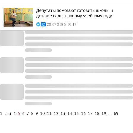
Депутаты помогают готовить школы и
детские сады к новому учебному году
28.07.2026, 09:17
1
2
3
4
5
6
7
8
9
10
11
12
13
14
15
16
17
18
19
...
69