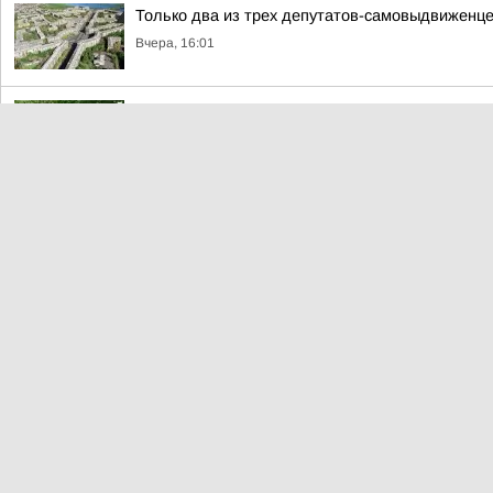
Только два из трех депутатов-самовыдвиженце
Вчера, 16:01
Выходные в парках Магнитогорска: афиша
Вчера, 15:11
«Партийный десант» в составе депутата Госу
Владимира Дремова посетил социально значим
Вчера, 13:37
Сквер «Детский» — пример преображения по 
Вчера, 13:14
#архив_ТАСС_Урал+ . На тренировке юных бокс
Вчера, 13:03