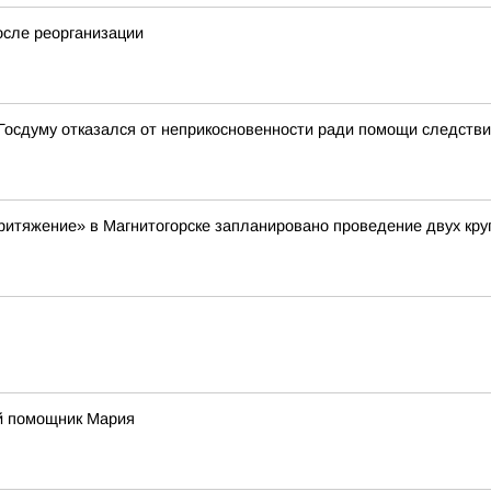
осле реорганизации
в Госдуму отказался от неприкосновенности ради помощи следств
«Притяжение» в Магнитогорске запланировано проведение двух кр
й помощник Мария