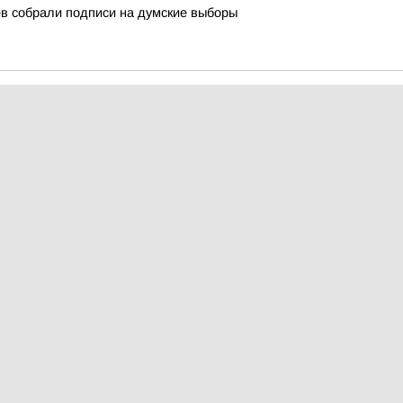
в собрали подписи на думские выборы
дарственной Думы Российской Федерации Дмитрия Вяткина и гла
ые объекты Магнитогорска
программе «Формирование комфортной городской среды»
еров на стадионе Магнитогорского металлургического комбината