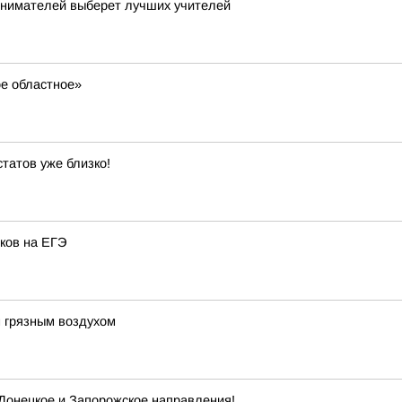
нимателей выберет лучших учителей
ое областное»
статов уже близко!
ков на ЕГЭ
м грязным воздухом
 Донецкое и Запорожское направления!