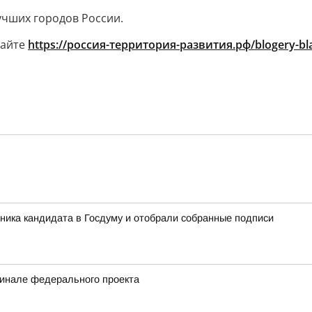
лучших городов России.
сайте
https://россия-территория-развития.рф/blogery-bl
ника кандидата в Госдуму и отобрали собранные подписи
финале федерального проекта