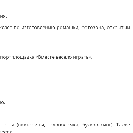
ия.
класс по изготовлению ромашки, фотозона, открытый
спортплощадка «Вместе весело играть».
ю.
сти (викторины, головоломки, буккроссинг). Также
веера.