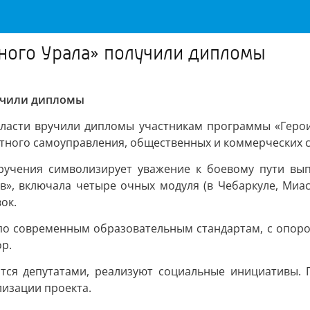
ного Урала» получили дипломы
учили дипломы
бласти вручили дипломы участникам программы «Геро
стного самоуправления, общественных и коммерческих с
вручения символизирует уважение к боевому пути вып
в», включала четыре очных модуля (в Чебаркуле, Миасс
ок.
по современным образовательным стандартам, с опорой
ор.
ятся депутатами, реализуют социальные инициативы. 
лизации проекта.