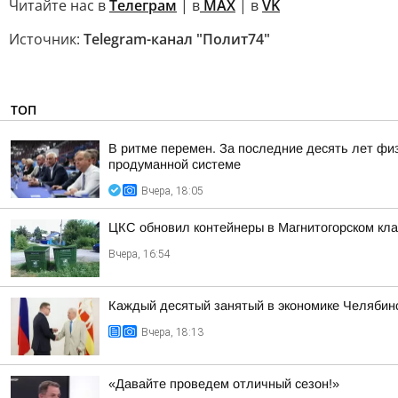
Читайте нас в
Телеграм
| в
MAX
| в
VK
Источник:
Telegram-канал "Полит74"
ТОП
В ритме перемен. За последние десять лет фи
продуманной системе
Вчера, 18:05
ЦКС обновил контейнеры в Магнитогорском кл
Вчера, 16:54
Каждый десятый занятый в экономике Челябинс
Вчера, 18:13
«Давайте проведем отличный сезон!»