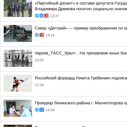
«Партийный десант» в составе депутата Госу
Владимира Дремова посетил социально значим
13:37
Сквер «Детский» — пример преображения по 
13:14
#архив_ТАСС_Урал+ . На тренировке юных бокс
13:03
Российский форвард Никита Гребенкин подпис
12:39
Прокурор Ленинского района г. Магнитогорска 
12:39