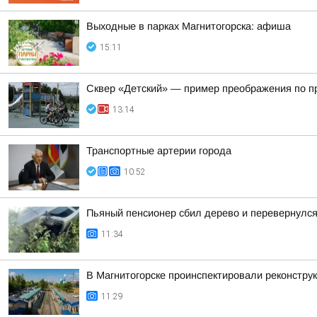
Выходные в парках Магнитогорска: афиша
15:11
Сквер «Детский» — пример преображения по п
13:14
Транспортные артерии города
10:52
Пьяный пенсионер сбил дерево и перевернулс
11:34
В Магнитогорске проинспектировали реконстру
11:29