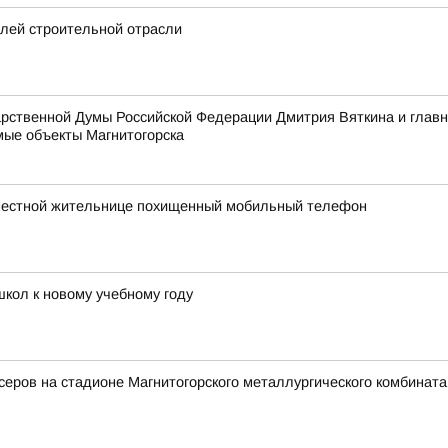
елей строительной отрасли
дарственной Думы Российской Федерации Дмитрия Вяткина и гла
ые объекты Магнитогорска
 местной жительнице похищенный мобильный телефон
школ к новому учебному году
еров на стадионе Магнитогорского металлургического комбината