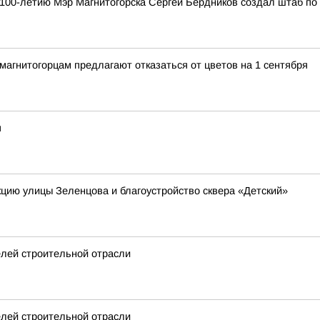
к 100-летию Мэр Магнитогорска Сергей Бердников создал штаб по
агнитогорцам предлагают отказаться от цветов на 1 сентября
я
кцию улицы Зеленцова и благоустройство сквера «Детский»
елей строительной отрасли
елей строительной отрасли