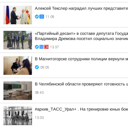
Алексей Текслер наградил лучших представит
11:09
«Партийный десант» в составе депутата Госу
Владимира Дремова посетил социально значим
13:37
В Магнитогорске сотрудники полиции вернули
09:05
В Челябинской области проверяют готовность 
08:43
#архив_ТАСС_Урал+ . На тренировке юных бокс
13:03