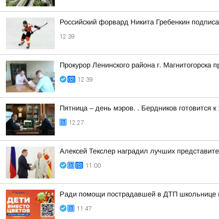
Российский форвард Никита Гребенкин подпис
12:39
Прокурор Ленинского района г. Магнитогорска 
12:39
Пятница – день мэров. . Бердников готовится 
12:27
Алексей Текслер наградил лучших представит
11:00
Ради помощи пострадавшей в ДТП школьнице ма
11:47