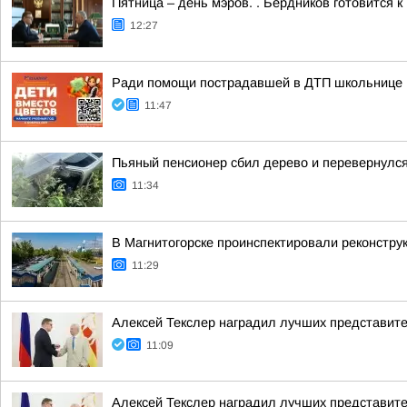
Пятница – день мэров. . Бердников готовится 
12:27
Ради помощи пострадавшей в ДТП школьнице м
11:47
Пьяный пенсионер сбил дерево и перевернулс
11:34
В Магнитогорске проинспектировали реконстру
11:29
Алексей Текслер наградил лучших представит
11:09
Алексей Текслер наградил лучших представит