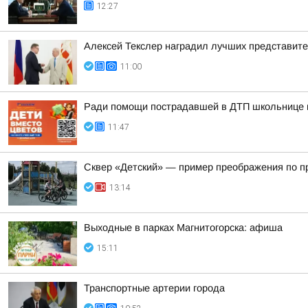
12:27
Алексей Текслер наградил лучших представит
11:00
Ради помощи пострадавшей в ДТП школьнице ма
11:47
Сквер «Детский» — пример преображения по п
13:14
Выходные в парках Магнитогорска: афиша
15:11
Транспортные артерии города