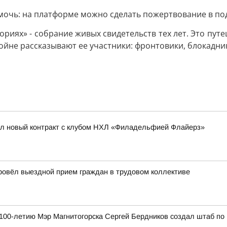
омочь: на платформе можно сделать пожертвование в по
ториях» - собрание живых свидетельств тех лет. Это пут
ойне рассказывают ее участники: фронтовики, блокадник
ал новый контракт с клубом НХЛ «Филадельфией Флайерз»
провёл выездной прием граждан в трудовом коллективе
к 100-летию Мэр Магнитогорска Сергей Бердников создал штаб по