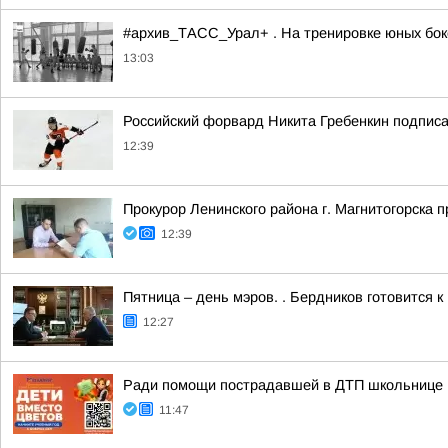
#архив_ТАСС_Урал+ . На тренировке юных бокс
13:03
Российский форвард Никита Гребенкин подпис
12:39
Прокурор Ленинского района г. Магнитогорска 
12:39
Пятница – день мэров. . Бердников готовится 
12:27
Ради помощи пострадавшей в ДТП школьнице м
11:47