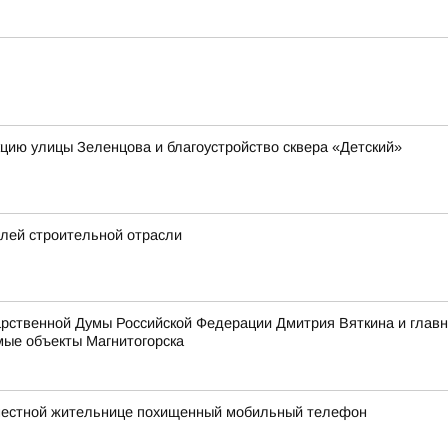
я
кцию улицы Зеленцова и благоустройство сквера «Детский»
елей строительной отрасли
дарственной Думы Российской Федерации Дмитрия Вяткина и гла
ые объекты Магнитогорска
 местной жительнице похищенный мобильный телефон