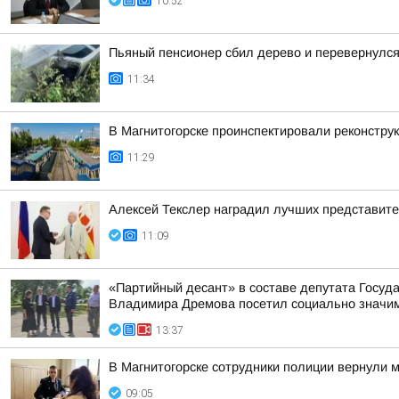
10:52
Пьяный пенсионер сбил дерево и перевернулс
11:34
В Магнитогорске проинспектировали реконстру
11:29
Алексей Текслер наградил лучших представит
11:09
«Партийный десант» в составе депутата Госу
Владимира Дремова посетил социально значим
13:37
В Магнитогорске сотрудники полиции вернули
09:05