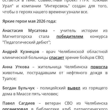
остается в тени. Совместный проект ГТРК "Южный
Урал" и компании "Интерсвязь" создан для того,
чтобы о героях нашего времени узнали все.
Яркие герои мая 2026 года:
Анастасия Мусатова
– учитель истории из
Магнитогорска стала
победителем
конкурса
"Педагогический дебют";
Андрей Кузнецов
- врач Челябинской областной
клинической больницы
спасает
зрение бойцов СВО;
Анна Уткова
– жительница Челябинска
помогла
животным, пострадавшим от нефтяного дождя в
Туапсе;
Богдан Бульчук
- полицейский
вывел
из горящего
дома в Миассе пять человек;
Павел Сагдиев
– ветеран СВО из Челябинска
организовал
в библиотеке клуб патриотического