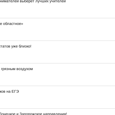
нимателей выберет лучших учителей
ое областное»
татов уже близко!
м грязным воздухом
ков на ЕГЭ
 Донецкое и Запорожское направления!