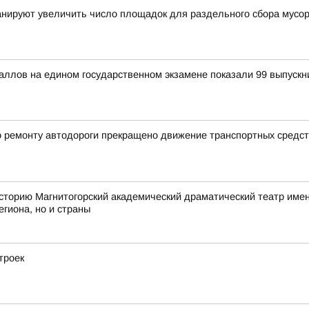
анируют увеличить число площадок для раздельного сбора мусо
ллов на едином государственном экзамене показали 99 выпускн
по ремонту автодороги прекращено движение транспортных средст
историю Магнитогорский академический драматический театр имен
егиона, но и страны
троек