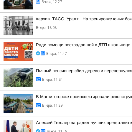
Вчера, 12:27
#архив_ТАСС_Урал+ . На тренировке юных бокс
Вчера, 13:03
Ради помощи пострадавшей в ДТП школьнице ма
Вчера, 11:47
Пьяный пенсионер сбил дерево и перевернулс
Вчера, 11:34
В Магнитогорске проинспектировали реконстру
Вчера, 11:29
Алексей Текслер наградил лучших представит
Вчера, 11:09