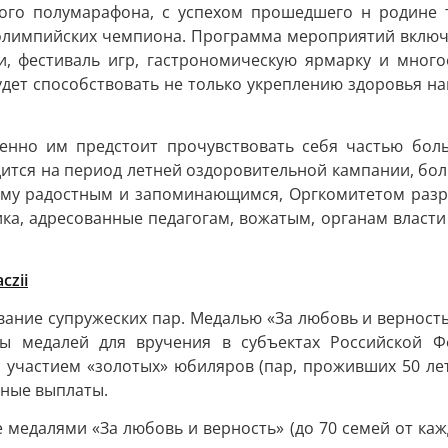
ого полумарафона, с успехом прошедшего н родине 
 олимпийских чемпиона. Программа мероприятий включ
, фестиваль игр, гастрономическую ярмарку и много
удет способствовать не только укреплению здоровья н
менно им предстоит прочувствовать себя частью бо
дится на период летней оздоровительной кампании, бол
ящему радостным и запоминающимся, Оргкомитетом раз
ка, адресованные педагогам, вожатым, органам власти
czii
ание супружеских пар. Медалью «За любовь и верность
кты медалей для вручения в субъектах Российской Ф
с участием «золотых» юбиляров (пар, проживших 50 ле
жные выплаты.
медалями «За любовь и верность» (до 70 семей от кажд