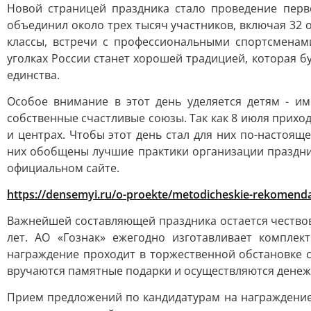
Новой страницей праздника стало проведение перв
объединил около трех тысяч участников, включая 32
классы, встречи с профессиональными спортсменами
уголках России станет хорошей традицией, которая б
единства.
Особое внимание в этот день уделяется детям - и
собственные счастливые союзы. Так как 8 июля прихо
и центрах. Чтобы этот день стал для них по-насто
них обобщены лучшие практики организации праздни
официальном сайте.
https://densemyi.ru/o-proekte/metodicheskie-rekomenda
Важнейшей составляющей праздника остается чествов
лет. АО «Гознак» ежегодно изготавливает компле
награждение проходит в торжественной обстановке 
вручаются памятные подарки и осуществляются дене
Прием предложений по кандидатурам на награждение 