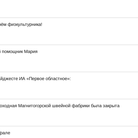
нём физкультурника!
й помощник Мария
дайджесте ИА «Первое областное»:
роходная Магнитогорской швейной фабрики была закрыта
Урале