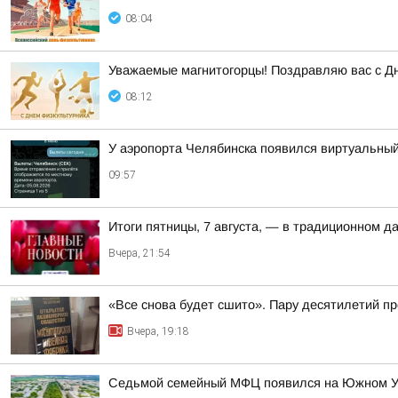
08:04
Уважаемые магнитогорцы! Поздравляю вас с Д
08:12
У аэропорта Челябинска появился виртуальны
09:57
Итоги пятницы, 7 августа, — в традиционном 
Вчера, 21:54
«Все снова будет сшито». Пару десятилетий п
Вчера, 19:18
Седьмой семейный МФЦ появился на Южном 