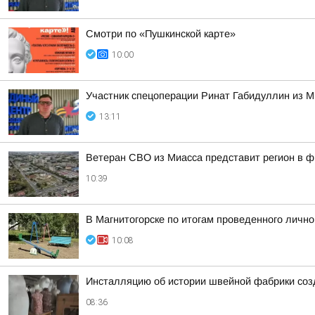
Смотри по «Пушкинской карте»
10:00
Участник спецоперации Ринат Габидуллин из М
13:11
Ветеран СВО из Миасса представит регион в 
10:39
В Магнитогорске по итогам проведенного личн
10:08
Инсталляцию об истории швейной фабрики соз
08:36