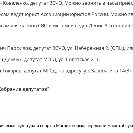
вич Коваленко, депутат ЗСЧО. Можно звонить в часы приё
просам ведёт юрист Ассоциации юристов России. Можно зв
росам для членов СВО и их семей ведёт Денис Антонович 
ович Парфилов, депутат ЗСЧО, ул. Набережная 2. (ОПЦ), и
ч Демчук, депутат МГСД, ул. Советская 211.
ч Токарев, депутат МГСД, по адресу: ул. Завенягина 14/3
Собрание депутатов"
зическая культура и спорт в Магнитогорске пережили масштабную