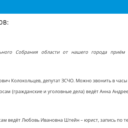
ов:
ьного Собрания области от нашего города приём 
йлович Колокольцев, депутат ЗСЧО. Можно звонить в часы
просам (гражданские и уголовные дела) ведёт Анна Андр
сам ведёт Любовь Ивановна Штейн – юрист, запись по тел