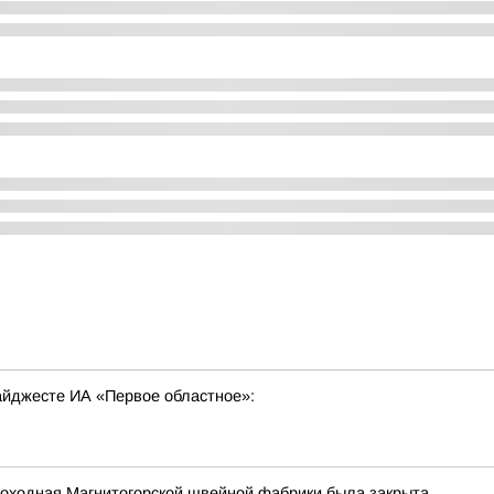
дайджесте ИА «Первое областное»:
роходная Магнитогорской швейной фабрики была закрыта