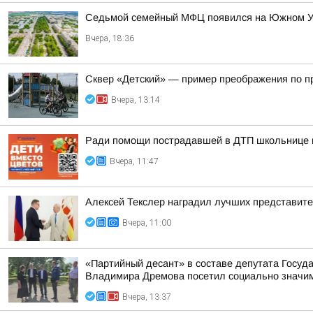
Седьмой семейный МФЦ появился на Южном 
Вчера, 18:36
Сквер «Детский» — пример преображения по п
Вчера, 13:14
Ради помощи пострадавшей в ДТП школьнице ма
Вчера, 11:47
Алексей Текслер наградил лучших представит
Вчера, 11:00
«Партийный десант» в составе депутата Госу
Владимира Дремова посетил социально значим
Вчера, 13:37