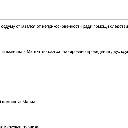
в Госдуму отказался от неприкосновенности ради помощи следств
«Притяжение» в Магнитогорске запланировано проведение двух кр
й помощник Мария
нём физкультурника!