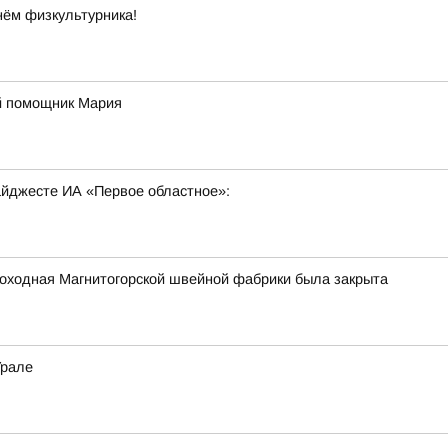
нём физкультурника!
й помощник Мария
дайджесте ИА «Первое областное»:
роходная Магнитогорской швейной фабрики была закрыта
Урале