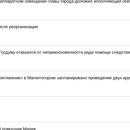
на аппаратном совещании главы города доложил исполняющий об
осле реорганизации
в Госдуму отказался от неприкосновенности ради помощи следств
«Притяжение» в Магнитогорске запланировано проведение двух кр
й помощник Мария