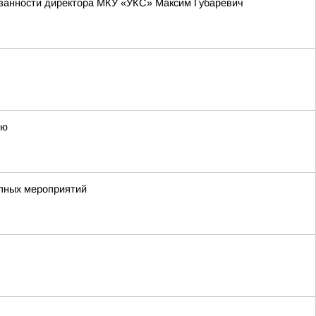
язанности директора МКУ «УКС» Максим Губаревич
ию
упных мероприятий