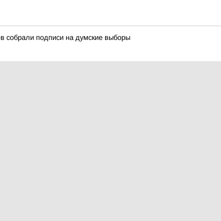
в собрали подписи на думские выборы
дарственной Думы Российской Федерации Дмитрия Вяткина и гла
ые объекты Магнитогорска
программе «Формирование комфортной городской среды»
еров на стадионе Магнитогорского металлургического комбината