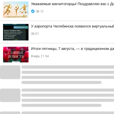
Уважаемые магнитогорцы! Поздравляю вас с Д
08:12
У аэропорта Челябинска появился виртуальны
09:57
Итоги пятницы, 7 августа, — в традиционном 
Вчера, 21:54