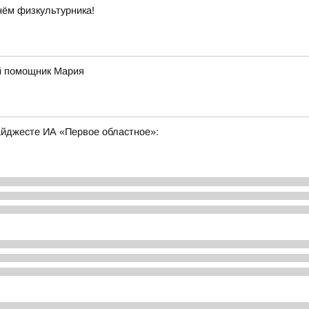
нём физкультурника!
й помощник Мария
дайджесте ИА «Первое областное»: