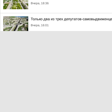
Вчера, 18:36
Только два из трех депутатов-самовыдвиженце
Вчера, 16:01
Выходные в парках Магнитогорска: афиша
Вчера, 15:11
«Партийный десант» в составе депутата Госу
Владимира Дремова посетил социально значим
Вчера, 13:37
Сквер «Детский» — пример преображения по 
Вчера, 13:14
#архив_ТАСС_Урал+ . На тренировке юных бокс